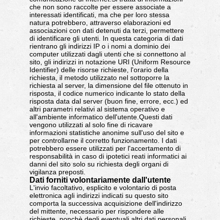
che non sono raccolte per essere associate a
interessati identificati, ma che per loro stessa
natura potrebbero, attraverso elaborazioni ed
associazioni con dati detenuti da terzi, permettere
di identificare gli utenti. In questa categoria di dati
rientrano gli indirizzi IP o i nomi a dominio dei
computer utilizzati dagli utenti che si connettono al
sito, gli indirizzi in notazione URI (Uniform Resource
Identifier) delle risorse richieste, l'orario della
richiesta, il metodo utilizzato nel sottoporre la
richiesta al server, la dimensione del file ottenuto in
risposta, il codice numerico indicante lo stato della
risposta data dal server (buon fine, errore, ecc.) ed
altri parametri relativi al sistema operativo e
all'ambiente informatico dell'utente.Questi dati
vengono utilizzati al solo fine di ricavare
informazioni statistiche anonime sull'uso del sito e
per controllarne il corretto funzionamento. I dati
potrebbero essere utilizzati per l'accertamento di
responsabilità in caso di ipotetici reati informatici ai
danni del sito solo su richiesta degli organi di
vigilanza preposti.
Dati forniti volontariamente dall'utente
L'invio facoltativo, esplicito e volontario di posta
elettronica agli indirizzi indicati su questo sito
comporta la successiva acquisizione dell'indirizzo
del mittente, necessario per rispondere alle
richieste, nonchè degli eventuali altri dati personali