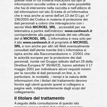
queste note in cui troverai indicazioni sul tipo di
informazioni raccolte online e sulle varie possibilità
che hai di intervenire nella raccolta e nell'utilizzo di
tali informazioni nel sito.Si tratta di un'informativa
che è resa anche ai sensi dell'art.13 del D.Lgs. n°
196/2003 del Codice in materia di protezione dei
dati personali a coloro che interagiscono con i
servizi Web
MICROEL SRL
, accessibili per via
telematica a partire dall'indirizzo:
www.cardwash.it
corrispondente alla pagina iniziale del sito ufficiale
del di
MICROEL SRL
.L'informativa è resa solo per
il sito
www.cardwash.it
di proprietà di
MICROEL
SRL
e non anche per altri siti Web eventualmente
consultati dall'utente tramite link.L'informativa si
ispira anche alla Raccomandazione n. 2/2001 che
le autorità europee per la protezione dei dati
personali, riunite nel Gruppo istituito dall'art.29 della
Direttiva Europea N° 95/46/CE, hanno adottato il 17
maggio 2001 per individuare alcuni requisiti minimi
per la raccolta di dati personali on-line, e, in
particolare, le modalità , i tempi e la natura delle
informazioni che i titolari del trattamento devono
fornire agli utenti quando questi si collegano a
pagine web, indipendentemente dagli scopi del
collegamento.
Il titolare del trattamento
A seguito della consultazione di questo sito