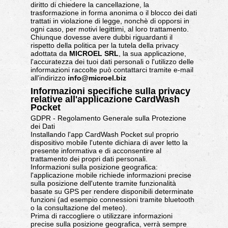
diritto di chiedere la cancellazione, la
trasformazione in forma anonima o il blocco dei dati
trattati in violazione di legge, nonchè di opporsi in
ogni caso, per motivi legittimi, al loro trattamento.
Chiunque dovesse avere dubbi riguardanti il
rispetto della politica per la tutela della privacy
adottata da
MICROEL SRL
, la sua applicazione,
l'accuratezza dei tuoi dati personali o l'utilizzo delle
informazioni raccolte può contattarci tramite e-mail
all'indirizzo
info@microel.biz
Informazioni specifiche sulla privacy
relative all'applicazione CardWash
Pocket
GDPR - Regolamento Generale sulla Protezione
dei Dati
Installando l'app CardWash Pocket sul proprio
dispositivo mobile l'utente dichiara di aver letto la
presente informativa e di acconsentire al
trattamento dei propri dati personali.
Informazioni sulla posizione geografica:
l'applicazione mobile richiede informazioni precise
sulla posizione dell'utente tramite funzionalità
basate su GPS per rendere disponibili determinate
funzioni (ad esempio connessioni tramite bluetooth
o la consultazione del meteo).
Prima di raccogliere o utilizzare informazioni
precise sulla posizione geografica, verrà sempre