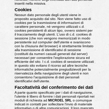
inseriti nella missiva.
Cookies
Nessun dato personale degli utenti viene in
proposito acquisito dal sito. Non viene fatto uso di
cookies per la trasmissione di informazioni di
carattere personale, nè vengono utilizzati c.d.
cookies persistenti di alcun tipo, ovvero sistemi per
il tracciamento degli utenti. L'uso di c.d. cookies di
sessione (che non vengono memorizzati in modo
persistente sul computer dell'utente e svaniscono
con la chiusura del browser) è strettamente limitato
alla trasmissione di identificativi di sessione
(costituiti da numeri casuali generati dal server)
necessari per consentire l'esplorazione sicura ed
efficiente del sito. I c.d. cookies di sessione utilizzati
in questo sito evitano il ricorso ad altre tecniche
informatiche potenzialmente pregiudizievoli per la
riservatezza della navigazione degli utenti e non
consentono l'acquisizione di dati personali
identificativi dell'utente.
Facoltatività del conferimento dei dati
A parte quanto specificato per i dati di navigazione,
l'utente è libero di fornire i dati personali riportati nei
moduli di richiesta ad
MICROEL SRL
o comunque
indicati in contatti per sollecitare l'invio di materiale
informativo o di altre comunicazioni. Il loro mancato