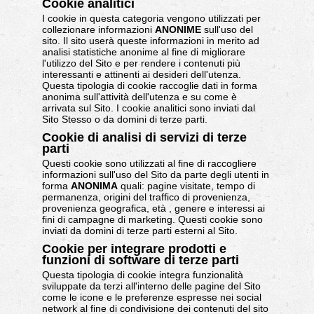
Cookie analitici
I cookie in questa categoria vengono utilizzati per
collezionare informazioni
ANONIME
sull'uso del
sito. Il sito userà queste informazioni in merito ad
analisi statistiche anonime al fine di migliorare
l'utilizzo del Sito e per rendere i contenuti più
interessanti e attinenti ai desideri dell'utenza.
Questa tipologia di cookie raccoglie dati in forma
anonima sull'attività dell'utenza e su come è
arrivata sul Sito. I cookie analitici sono inviati dal
Sito Stesso o da domini di terze parti.
Cookie di analisi di servizi di terze
parti
Questi cookie sono utilizzati al fine di raccogliere
informazioni sull'uso del Sito da parte degli utenti in
forma
ANONIMA
quali: pagine visitate, tempo di
permanenza, origini del traffico di provenienza,
provenienza geografica, età , genere e interessi ai
fini di campagne di marketing. Questi cookie sono
inviati da domini di terze parti esterni al Sito.
Cookie per integrare prodotti e
funzioni di software di terze parti
Questa tipologia di cookie integra funzionalità
sviluppate da terzi all'interno delle pagine del Sito
come le icone e le preferenze espresse nei social
network al fine di condivisione dei contenuti del sito