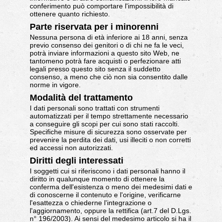
conferimento può comportare l'impossibilità di
ottenere quanto richiesto.
Parte riservata per i minorenni
Nessuna persona di età inferiore ai 18 anni, senza
previo consenso dei genitori o di chi ne fa le veci,
potrà inviare informazioni a questo sito Web, ne
tantomeno potrà fare acquisti o perfezionare atti
legali presso questo sito senza il suddetto
consenso, a meno che ciò non sia consentito dalle
norme in vigore.
Modalità del trattamento
I dati personali sono trattati con strumenti
automatizzati per il tempo strettamente necessario
a conseguire gli scopi per cui sono stati raccolti.
Specifiche misure di sicurezza sono osservate per
prevenire la perdita dei dati, usi illeciti o non corretti
ed accessi non autorizzati.
Diritti degli interessati
I soggetti cui si riferiscono i dati personali hanno il
diritto in qualunque momento di ottenere la
conferma dell'esistenza o meno dei medesimi dati e
di conoscerne il contenuto e l'origine, verificarne
l'esattezza o chiederne l'integrazione o
l'aggiornamento, oppure la rettifica (art.7 del D.Lgs.
n° 196/2003). Ai sensi del medesimo articolo si ha il