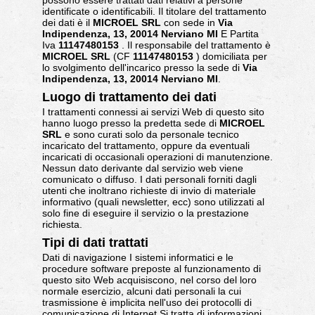
possono essere trattati dati relativi a persone
identificate o identificabili. Il titolare del trattamento
dei dati è il
MICROEL SRL
con sede in
Via
Indipendenza, 13, 20014 Nerviano MI
E Partita
Iva
11147480153
. Il responsabile del trattamento è
MICROEL SRL
(CF
11147480153
) domiciliata per
lo svolgimento dell'incarico presso la sede di
Via
Indipendenza, 13, 20014 Nerviano MI
.
Luogo di trattamento dei dati
I trattamenti connessi ai servizi Web di questo sito
hanno luogo presso la predetta sede di
MICROEL
SRL
e sono curati solo da personale tecnico
incaricato del trattamento, oppure da eventuali
incaricati di occasionali operazioni di manutenzione.
Nessun dato derivante dal servizio web viene
comunicato o diffuso. I dati personali forniti dagli
utenti che inoltrano richieste di invio di materiale
informativo (quali newsletter, ecc) sono utilizzati al
solo fine di eseguire il servizio o la prestazione
richiesta.
Tipi di dati trattati
Dati di navigazione I sistemi informatici e le
procedure software preposte al funzionamento di
questo sito Web acquisiscono, nel corso del loro
normale esercizio, alcuni dati personali la cui
trasmissione è implicita nell'uso dei protocolli di
comunicazione di Internet.Si tratta di informazioni